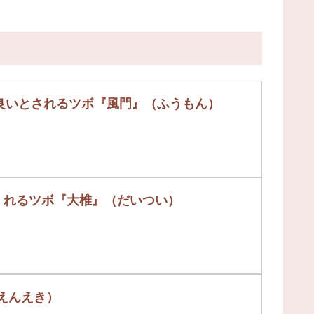
on / 風邪の予防に良いとされるツボ『風門』（ふうもん）
身体全身を温めてくれるツボ『大椎』（だいつい）
腋』（えんえき）