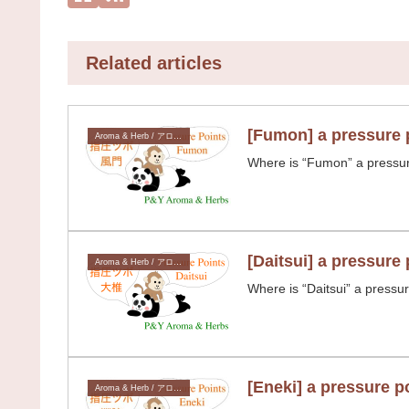
Related articles
[Fumon] a press
Aroma & Herb / アロマ & ハーブ
Where is “Fumon” a pressure 
[Daitsui] a pre
Aroma & Herb / アロマ & ハーブ
Where is “Daitsui” a pressur
[Eneki] a press
Aroma & Herb / アロマ & ハーブ