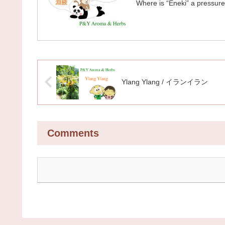
Where is “Eneki” a pressure 
Ylang Ylang / イランイラン
Comments