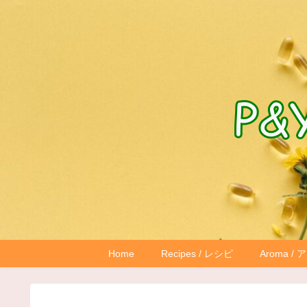
Home
Recipes / レシピ
Aroma /