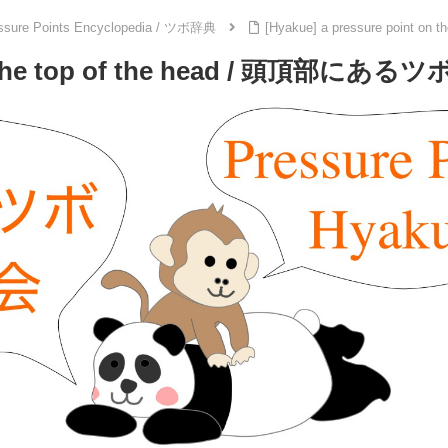
ssure Points Encyclopedia / ツボ辞典
[Hyakue] a pressure poi
nt on the top of the head / 