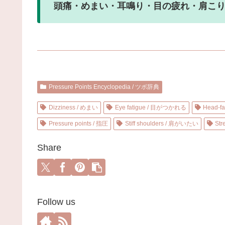
頭痛・めまい・耳鳴り・目の疲れ・肩こ
Pressure Points Encyclopedia / ツボ辞典
Dizziness / めまい
Eye fatigue / 目がつかれる
Head-
Pressure points / 指圧
Stiff shoulders / 肩がいたい
St
Share
Follow us