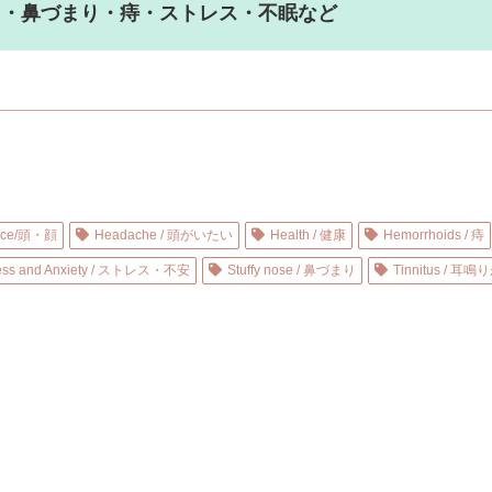
り・鼻づまり・痔・ストレス・不眠など
face/頭・顔
Headache / 頭がいたい
Health / 健康
Hemorrhoids / 痔
ress and Anxiety / ストレス・不安
Stuffy nose / 鼻づまり
Tinnitus / 耳