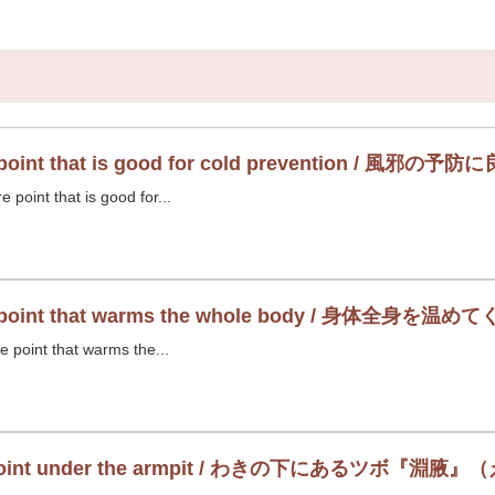
ure point that is good for cold preventi
point that is good for...
ssure point that warms the whole body / 
e point that warms the...
ure point under the armpit / わきの下にあるツボ『淵