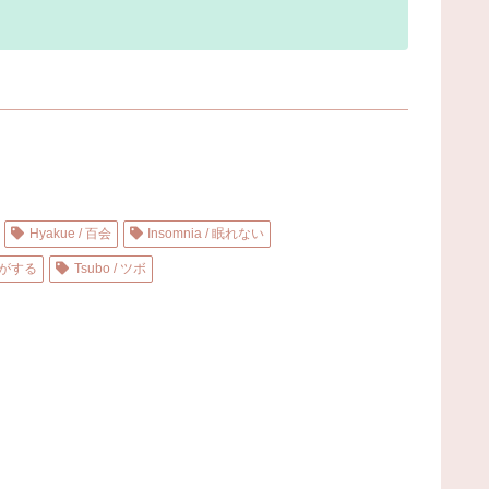
Hyakue / 百会
Insomnia / 眠れない
鳴りがする
Tsubo / ツボ