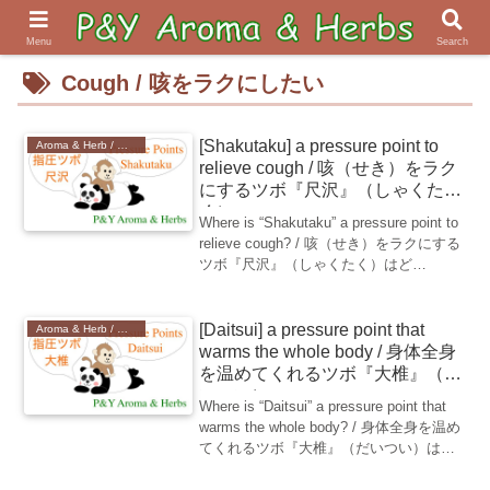
Menu
Search
Cough / 咳をラクにしたい
[Shakutaku] a pressure point to
Aroma & Herb / アロマ & ハーブ
relieve cough / 咳（せき）をラク
にするツボ『尺沢』（しゃくた
く）
Where is “Shakutaku” a pressure point to
relieve cough? / 咳（せき）をラクにする
ツボ『尺沢』（しゃくたく）はど
こ？“Shakutaku” (尺沢) is a pressure
poi...
[Daitsui] a pressure point that
Aroma & Herb / アロマ & ハーブ
warms the whole body / 身体全身
を温めてくれるツボ『大椎』（だ
いつい）
Where is “Daitsui” a pressure point that
warms the whole body? / 身体全身を温め
てくれるツボ『大椎』（だいつい）はど
こ？“Daitsui” (大椎) is a pressure...