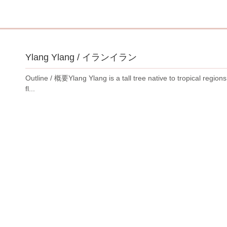
Ylang Ylang / イランイラン
Outline / 概要Ylang Ylang is a tall tree native to tropical regi
fl...