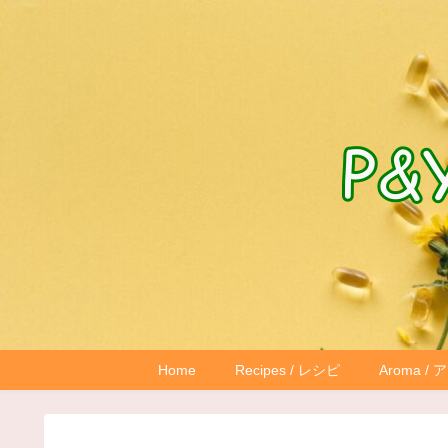
Home
Recipes / レシピ
Aroma /